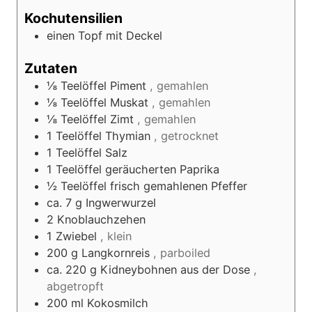
Kochutensilien
einen Topf mit Deckel
Zutaten
⅛
Teelöffel
Piment
, gemahlen
⅛
Teelöffel
Muskat
, gemahlen
⅛
Teelöffel
Zimt
, gemahlen
1
Teelöffel
Thymian
, getrocknet
1
Teelöffel
Salz
1
Teelöffel
geräucherten Paprika
½
Teelöffel
frisch gemahlenen Pfeffer
ca. 7
g
Ingwerwurzel
2
Knoblauchzehen
1
Zwiebel
, klein
200
g
Langkornreis
, parboiled
ca. 220
g
Kidneybohnen aus der Dose
,
abgetropft
200
ml
Kokosmilch