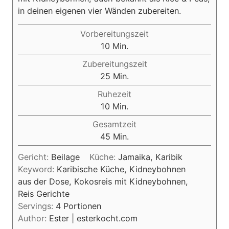
in deinen eigenen vier Wänden zubereiten.
Vorbereitungszeit
M
10
Min.
i
Zubereitungszeit
n
M
25
Min.
u
i
Ruhezeit
t
n
M
10
Min.
e
u
i
n
Gesamtzeit
t
n
M
45
Min.
e
u
i
n
t
Gericht:
Beilage
Küche:
Jamaika, Karibik
n
e
Keyword:
Karibische Küche, Kidneybohnen
u
n
aus der Dose, Kokosreis mit Kidneybohnen,
t
Reis Gerichte
e
Servings:
4
Portionen
n
Author:
Ester | esterkocht.com