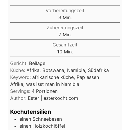
Vorbereitungszeit
M
3
Min.
i
Zubereitungszeit
n
M
7
Min.
u
i
Gesamtzeit
t
n
M
10
Min.
e
u
i
n
t
Gericht:
Beilage
n
e
Küche:
Afrika, Botswana, Namibia, Südafrika
u
n
Keyword:
afrikanische küche, Pap essen
t
Afrika, was isst man in Namibia
e
Servings:
4
Portionen
n
Author:
Ester | esterkocht.com
Kochutensilien
einen Schneebesen
einen Holzkochlöffel