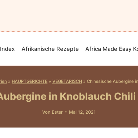
Index
Afrikanische Rezepte
Africa Made Easy 
rien
»
HAUPTGERICHTE
»
VEGETARISCH
»
Chinesische Aubergine i
Aubergine in Knoblauch Chil
Von
Ester
Mai 12, 2021