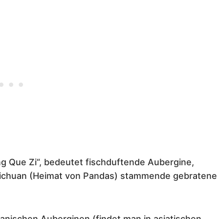
ng Que Zi“, bedeutet fischduftende Aubergine,
us Sichuan (Heimat von Pandas) stammende gebratene
anischen Auberginen (findet man in asiatischen