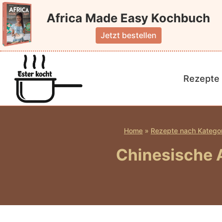
Zum
Africa Made Easy Kochbuch
Inhalt
springen
Jetzt bestellen
Rezepte 
Home
»
Rezepte nach Katego
Chinesische 