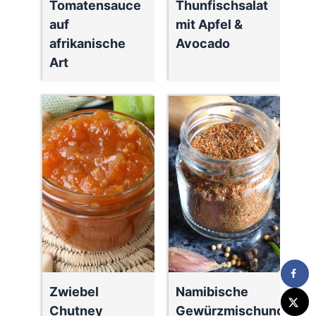
Tomatensauce
Thunfischsalat
auf
mit Apfel &
afrikanische
Avocado
Art
Zwiebel
Namibische
Chutney
Gewürzmischung