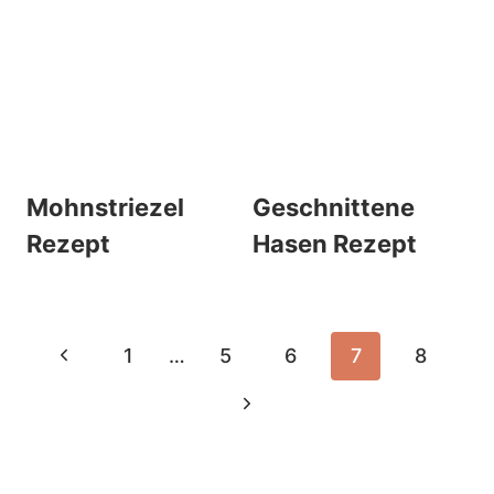
Mohnstriezel
Geschnittene
Rezept
Hasen Rezept
Seitennavigation
Vorherige
1
…
5
6
7
8
Seite
Nächste
Seite