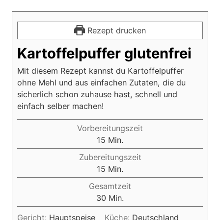
Rezept drucken
Kartoffelpuffer glutenfrei
Mit diesem Rezept kannst du Kartoffelpuffer
ohne Mehl und aus einfachen Zutaten, die du
sicherlich schon zuhause hast, schnell und
einfach selber machen!
Vorbereitungszeit
M
15
Min.
i
Zubereitungszeit
n
M
15
Min.
u
i
Gesamtzeit
t
n
M
30
Min.
e
u
i
n
t
Gericht:
Hauptspeise
Küche:
Deutschland