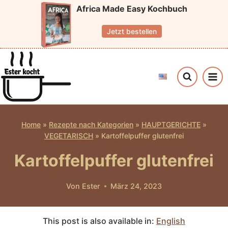
Zum
Africa Made Easy Kochbuch
Inhalt
Jetzt bestellen
springen
Home
»
Rezepte nach Kategorien
»
HAUPTGERICHTE
»
VEGETARISCH
»
Kartoffelpuffer glutenfrei
Kartoffelpuffer glutenfrei
Von
Ester
März 24, 2023
This post is also available in:
English