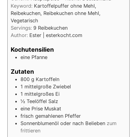
n
e
Keyword:
Kartoffelpuffer ohne Mehl,
u
n
Reibekuchen, Reibekuchen ohne Mehl,
t
Vegetarisch
e
Servings:
9
Reibekuchen
n
Author:
Ester | esterkocht.com
Kochutensilien
eine Pfanne
Zutaten
800
g
Kartoffeln
1
mittelgroße Zwiebel
1
mittelgroßes Ei
½
Teelöffel
Salz
eine Prise Muskat
frisch gemahlenen Pfeffer
Sonnenblumenöl oder nach Belieben
zum
frittieren