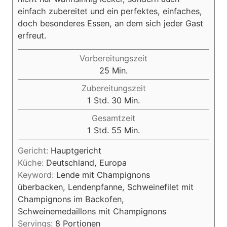
einfach zubereitet und ein perfektes, einfaches,
doch besonderes Essen, an dem sich jeder Gast
erfreut.
Vorbereitungszeit
M
25
Min.
i
Zubereitungszeit
n
S
M
1
Std.
30
Min.
u
t
i
Gesamtzeit
t
u
n
S
M
1
Std.
55
Min.
e
n
u
t
i
n
d
t
Gericht:
Hauptgericht
u
n
e
e
Küche:
Deutschland, Europa
n
u
n
Keyword:
Lende mit Champignons
d
t
überbacken, Lendenpfanne, Schweinefilet mit
e
e
Champignons im Backofen,
n
Schweinemedaillons mit Champignons
Servings:
8
Portionen