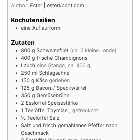
Author:
Ester | esterkocht.com
Kochutensilien
eine Auflaufform
Zutaten
800
g
Schweinefilet
(ca. 2 kleine Lende)
400
g
frische Champignons
Lauch
eine Stange, ca. 400 g
250
ml
Schlagsahne
150
g
Käse
gerieben
125
g
Bacon-/ Speckwürfel
350
g
Gemüsebrühe
2
Esslöffel
Speisestärke
1
Teelöffel
Thymian
, getrocknet
½
Teelöffel
Salz
Salz und frisch gemahlenen Pfeffer nach
Geschmack