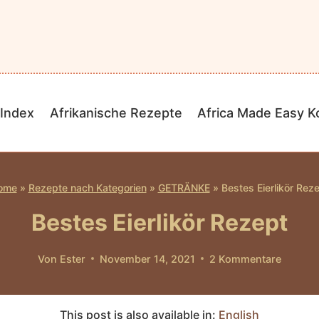
Index
Afrikanische Rezepte
Africa Made Easy 
ome
»
Rezepte nach Kategorien
»
GETRÄNKE
»
Bestes Eierlikör Rez
Bestes Eierlikör Rezept
Von
Ester
November 14, 2021
2 Kommentare
This post is also available in:
English