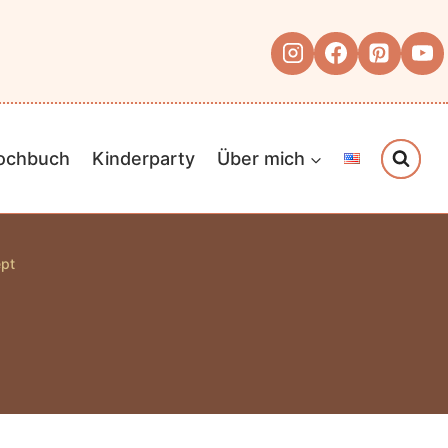
Kochbuch
Kinderparty
Über mich
ept