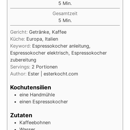
M
5
Min.
i
Gesamtzeit
n
M
5
Min.
u
i
t
Gericht:
Getränke, Kaffee
n
e
Küche:
Europa, Italien
u
n
Keyword:
Espressokocher anleitung,
t
Espressokocher elektrisch, Espressokocher
e
zubereitung
n
Servings:
2
Portionen
Author:
Ester | esterkocht.com
Kochutensilien
eine Handmühle
einen Espressokocher
Zutaten
Kaffeebohnen
Wasser