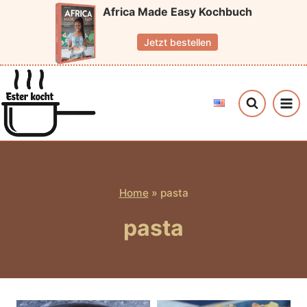
Zum
Africa Made Easy Kochbuch
Inhalt
Jetzt bestellen
springen
Home
»
pasta
pasta