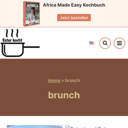
Zum
Africa Made Easy Kochbuch
Inhalt
Jetzt bestellen
springen
Home
»
brunch
brunch