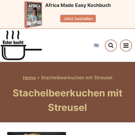
Zum
Africa Made Easy Kochbuch
Inhalt
Jetzt bestellen
springen
Home
»
Stachelbeerkuchen mit Streusel
Stachelbeerkuchen mit
Streusel