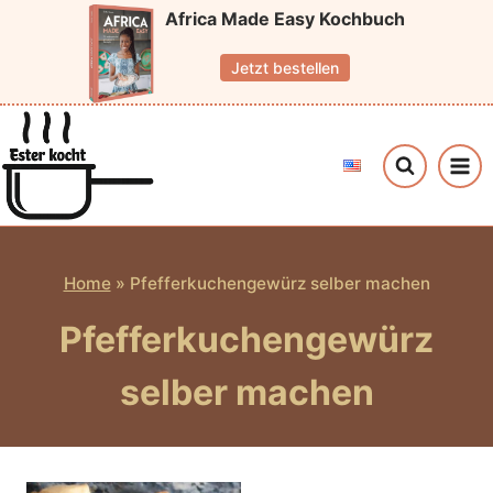
Zum
Africa Made Easy Kochbuch
Inhalt
Jetzt bestellen
springen
Home
»
Pfefferkuchengewürz selber machen
Pfefferkuchengewürz
selber machen