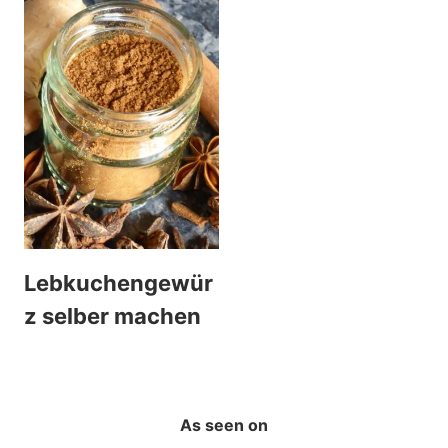
Lebkuchengewür
z selber machen
As seen on