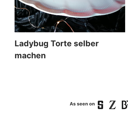
Ladybug Torte selber
machen
As seen on