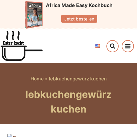
Zum
Africa Made Easy Kochbuch
Inhalt
Jetzt bestellen
springen
Home
»
lebkuchengewürz kuchen
lebkuchengewürz
kuchen