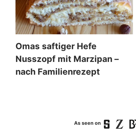
Omas saftiger Hefe
Nusszopf mit Marzipan –
nach Familienrezept
As seen on