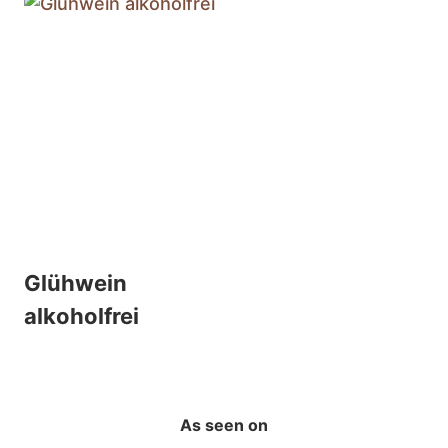
Glühwein
alkoholfrei
As seen on