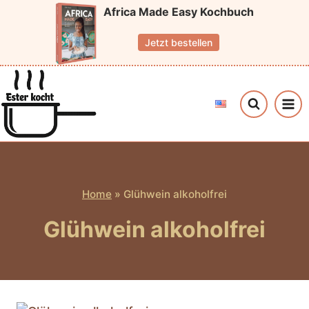
Zum
Africa Made Easy Kochbuch
Inhalt
Jetzt bestellen
springen
Home
»
Glühwein alkoholfrei
Glühwein alkoholfrei