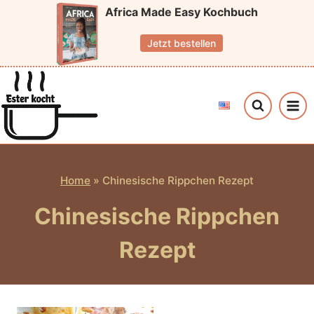
Zum
Africa Made Easy Kochbuch
Inhalt
Jetzt bestellen
springen
Home
»
Chinesische Rippchen Rezept
Chinesische Rippchen
Rezept